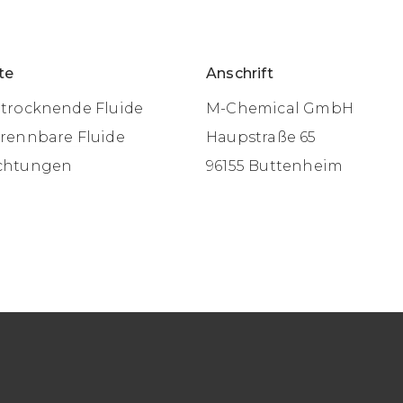
te
Anschrift
ltrocknende Fluide
M-Chemical GmbH
brennbare Fluide
Haupstraße 65
chtungen
96155 Buttenheim